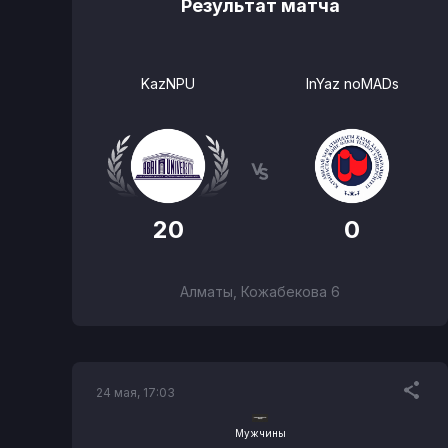
Результат матча
KazNPU
InYaz noMADs
20
0
Алматы, Кожабекова 6
24 мая, 17:03
Мужчины