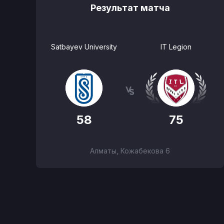
Результат матча
Satbayev University
IT Legion
58
75
Алматы, Кожабекова 6