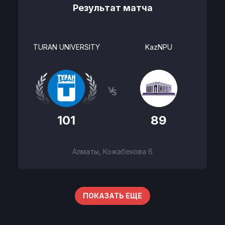
Результат матча
TURAN UNIVERSITY
KazNPU
101
89
Алматы, Кожабекова 6
ПОКАЗАТЬ ЕЩЕ