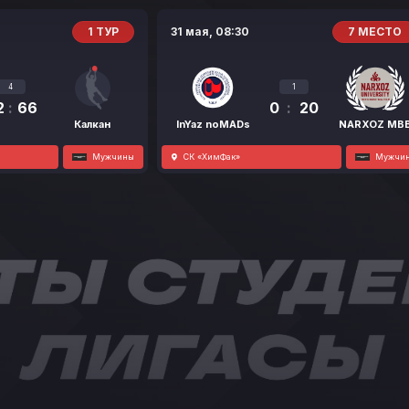
1 ТУР
31 мая,
08:30
7 МЕСТО
4
1
2
:
66
0
:
20
Калкан
InYaz noMADs
NARXOZ MB
Мужчины
СК «ХимФак»
Мужчи