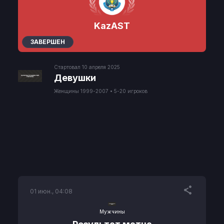
KazAST
ЗАВЕРШЕН
Стартовал
10 апреля 2025
Девушки
Женщины
1999-2007
•
5-20 игроков
01 июн., 04:08
Мужчины