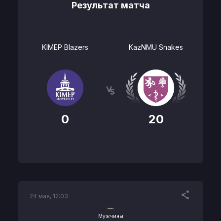
Результат матча
KIMEP Blazers
KazNMU Snakes
0
20
24 мая, 12:03
Мужчины