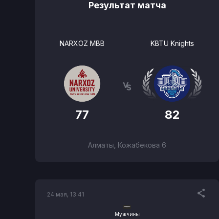
Результат матча
NARXOZ MBB
KBTU Knights
77
82
Алматы, Кожабекова 6
24 мая, 13:41
Мужчины