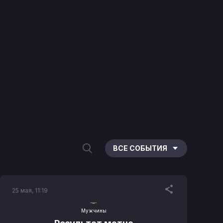
ВСЕ СОБЫТИЯ
25 мая, 11:19
Мужчины