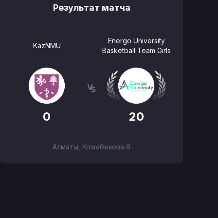
Результат матча
Energo University
KazNMU
Basketball Team Girls
0
20
Алматы, Кожабекова 6