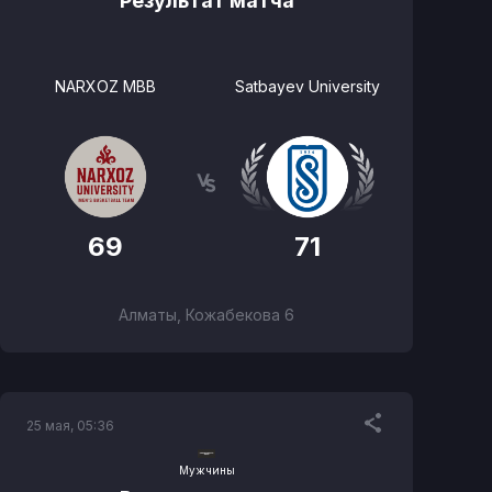
Результат матча
NARXOZ MBB
Satbayev University
69
71
Алматы, Кожабекова 6
25 мая, 05:36
Мужчины