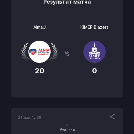
Результат матча
AlmaU
KIMEP Blazers
20
0
24 мая, 15:39
Мужчины